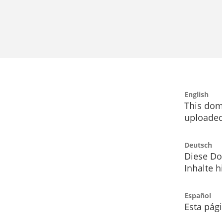
English
This dom
uploaded
Deutsch
Diese Do
Inhalte h
Español
Esta pág