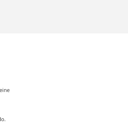
eine
do.