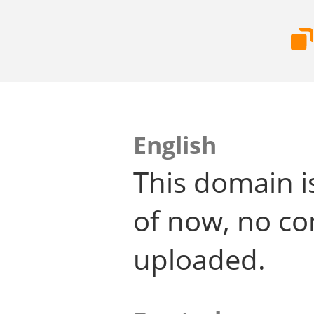
English
This domain i
of now, no co
uploaded.