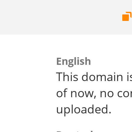
English
This domain i
of now, no co
uploaded.