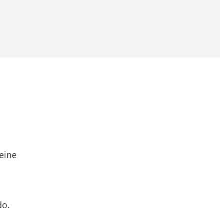
eine
do.