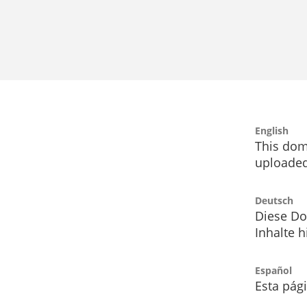
English
This dom
uploaded
Deutsch
Diese Do
Inhalte h
Español
Esta pág