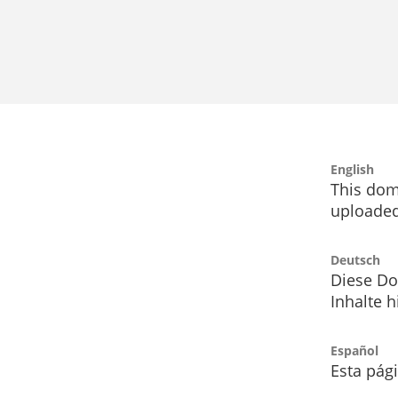
English
This dom
uploaded
Deutsch
Diese Do
Inhalte h
Español
Esta pág