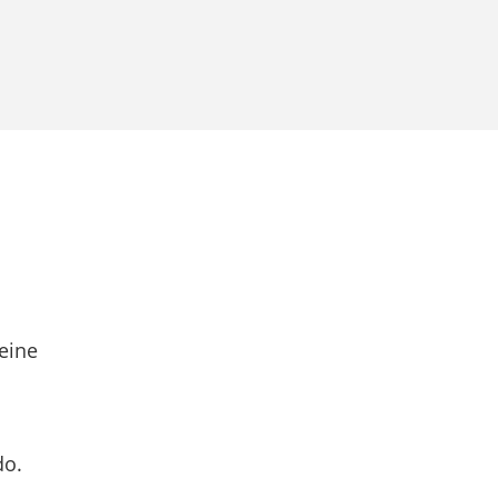
eine
do.