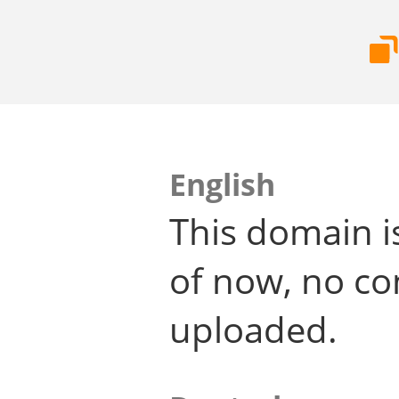
English
This domain i
of now, no co
uploaded.