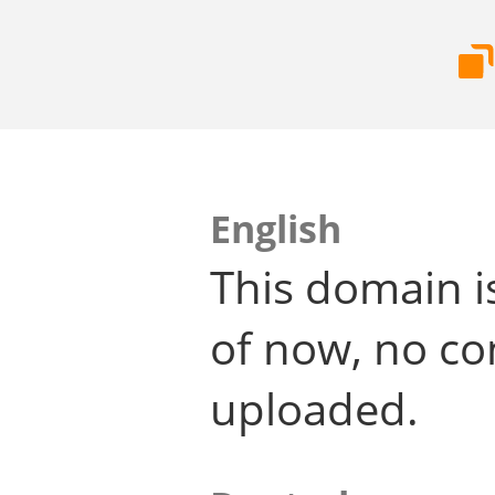
English
This domain i
of now, no co
uploaded.