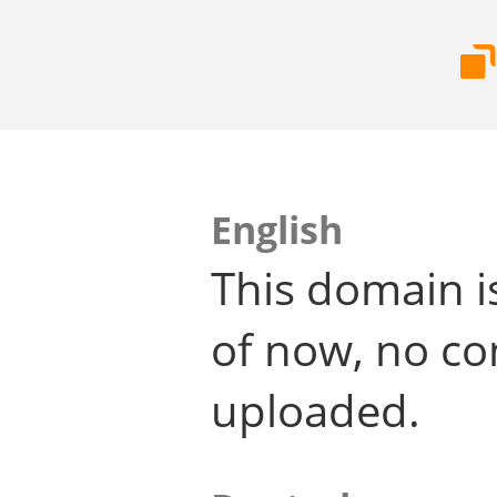
English
This domain i
of now, no co
uploaded.