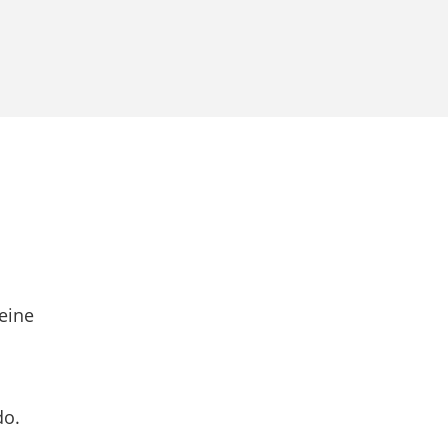
eine
do.