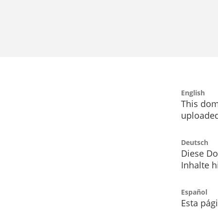
English
This dom
uploaded
Deutsch
Diese Do
Inhalte h
Español
Esta pág