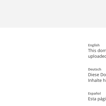
English
This dom
uploaded
Deutsch
Diese Do
Inhalte h
Español
Esta pág