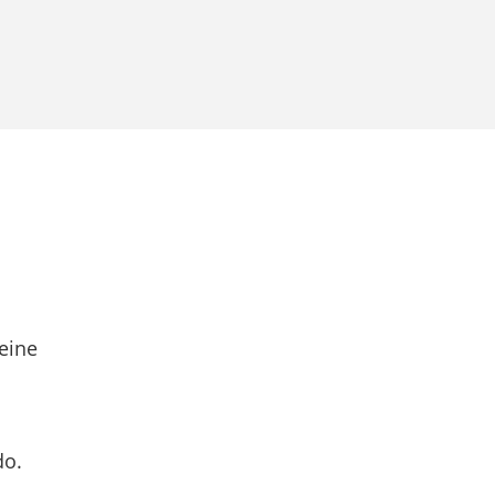
eine
do.