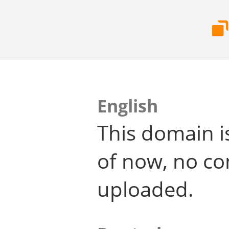
English
This domain i
of now, no co
uploaded.