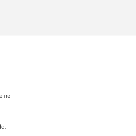
eine
do.