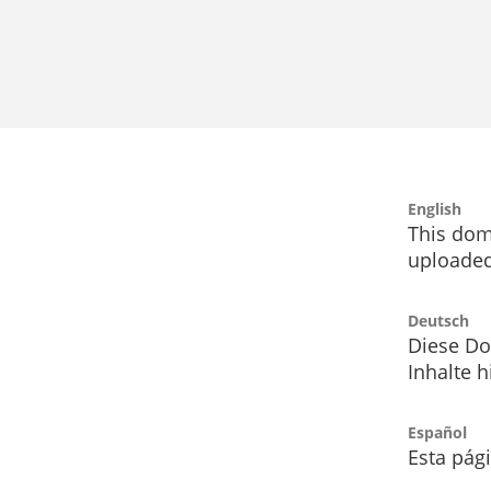
English
This dom
uploaded
Deutsch
Diese Do
Inhalte h
Español
Esta pág