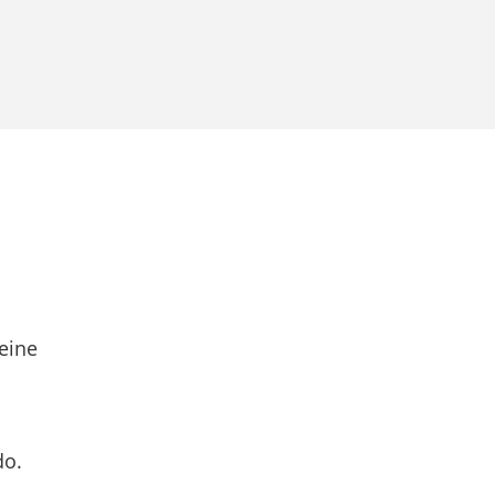
eine
do.