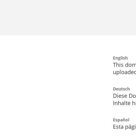
English
This dom
uploaded
Deutsch
Diese Do
Inhalte h
Español
Esta pág