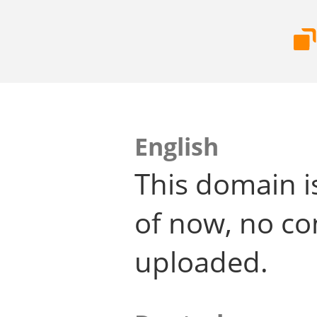
English
This domain i
of now, no co
uploaded.