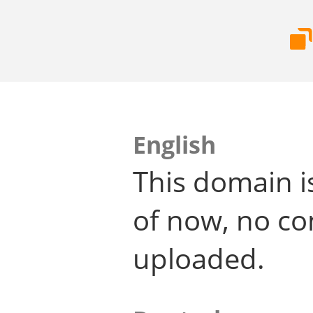
English
This domain i
of now, no co
uploaded.