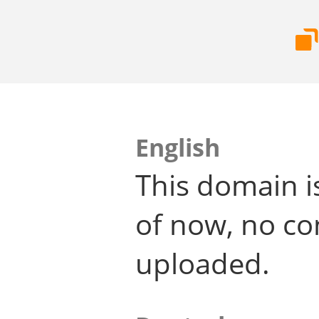
English
This domain i
of now, no co
uploaded.