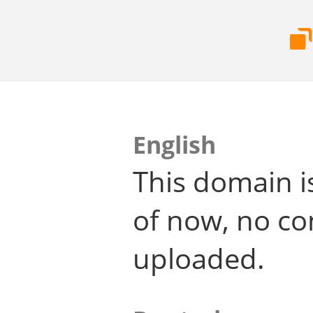
English
This domain i
of now, no co
uploaded.