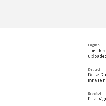
English
This dom
uploaded
Deutsch
Diese Do
Inhalte h
Español
Esta pág