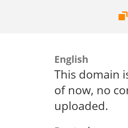
English
This domain i
of now, no co
uploaded.