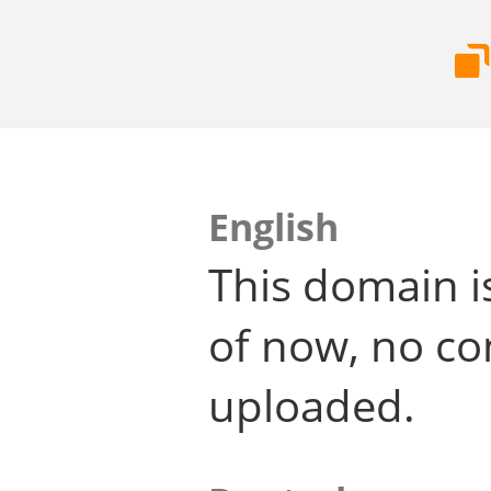
English
This domain i
of now, no co
uploaded.