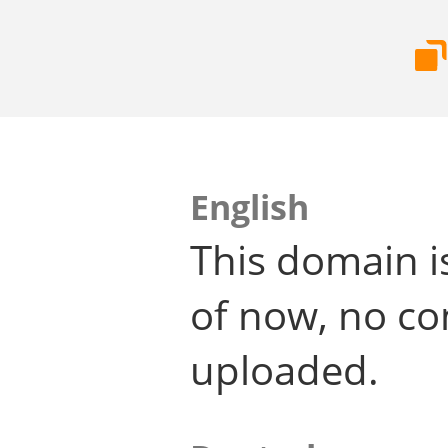
English
This domain i
of now, no co
uploaded.