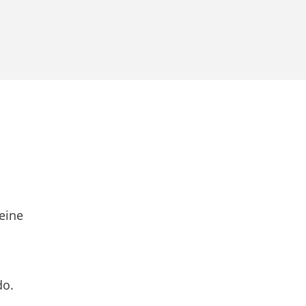
eine
do.