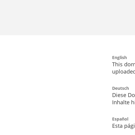
English
This dom
uploaded
Deutsch
Diese Do
Inhalte h
Español
Esta pág