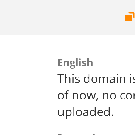
English
This domain i
of now, no co
uploaded.