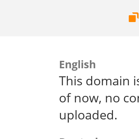
English
This domain i
of now, no co
uploaded.