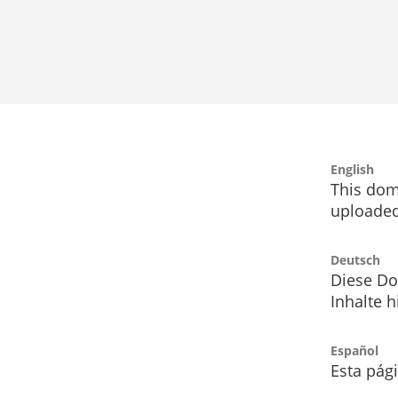
English
This dom
uploaded
Deutsch
Diese Do
Inhalte h
Español
Esta pág