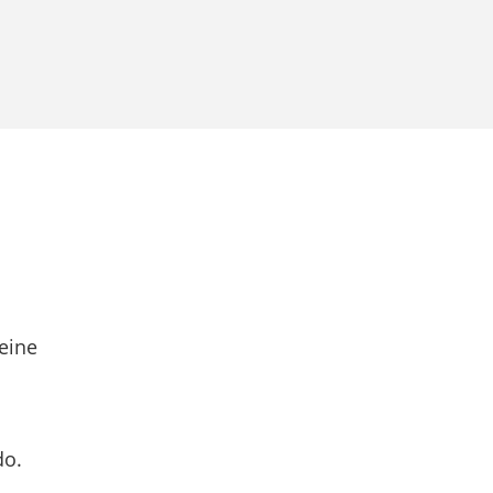
eine
do.