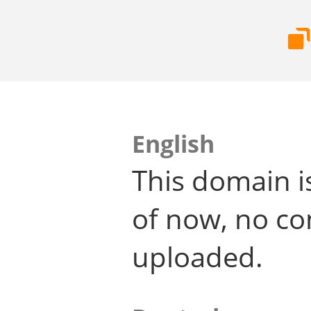
English
This domain i
of now, no co
uploaded.