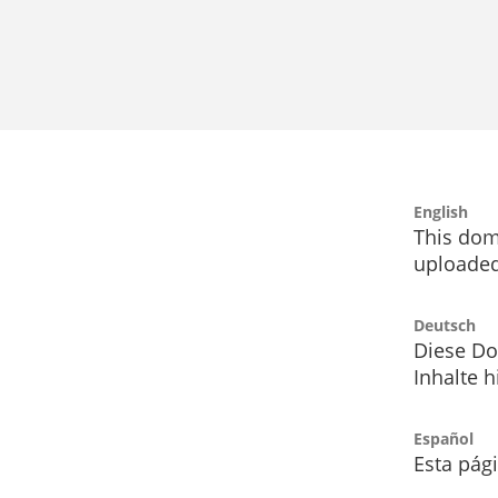
English
This dom
uploaded
Deutsch
Diese Do
Inhalte h
Español
Esta pág