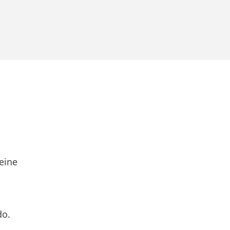
eine
do.