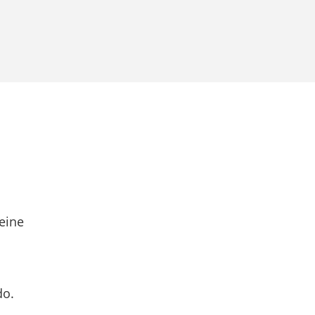
eine
do.