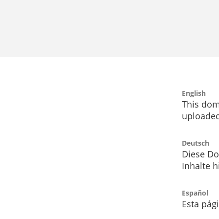
English
This dom
uploaded
Deutsch
Diese Do
Inhalte h
Español
Esta pág