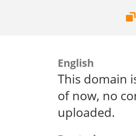
English
This domain i
of now, no co
uploaded.