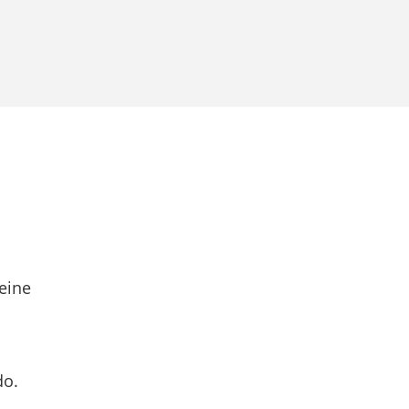
eine
do.