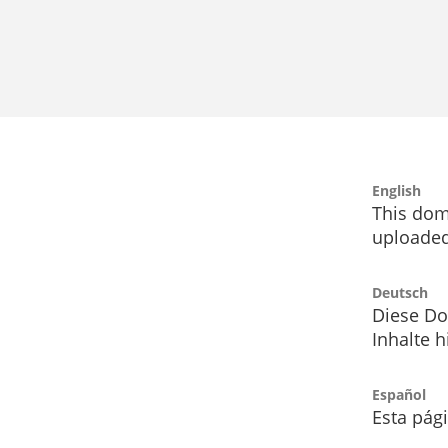
English
This dom
uploaded
Deutsch
Diese Do
Inhalte h
Español
Esta pág