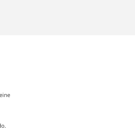
eine
do.