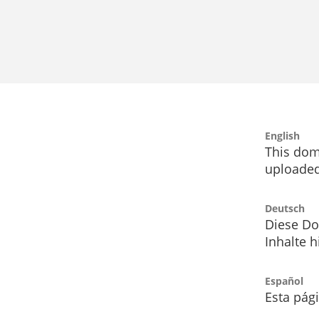
English
This dom
uploaded
Deutsch
Diese Do
Inhalte h
Español
Esta pág