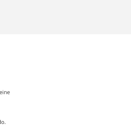
eine
do.