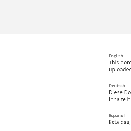
English
This dom
uploaded
Deutsch
Diese Do
Inhalte h
Español
Esta pág