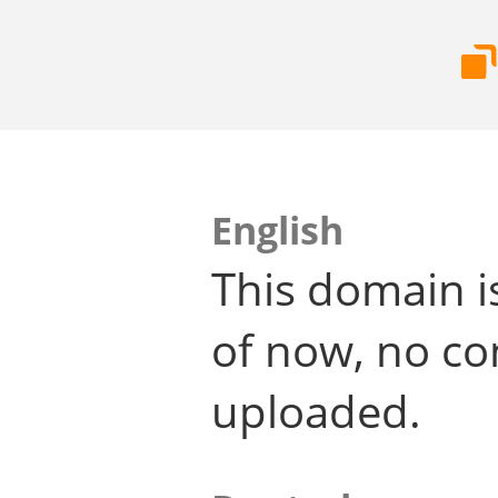
English
This domain i
of now, no co
uploaded.