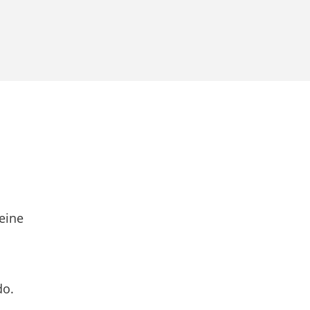
eine
do.