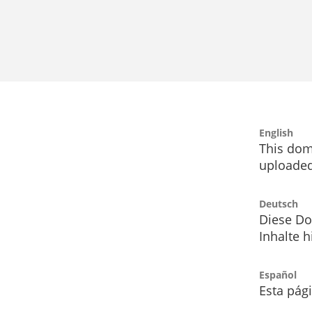
English
This dom
uploaded
Deutsch
Diese Do
Inhalte h
Español
Esta pág