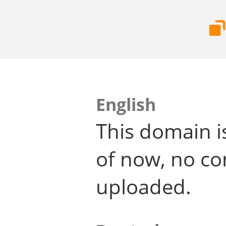
English
This domain i
of now, no co
uploaded.