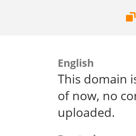
English
This domain i
of now, no co
uploaded.