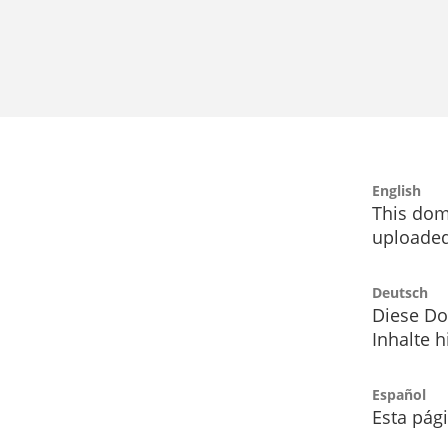
English
This dom
uploaded
Deutsch
Diese Do
Inhalte h
Español
Esta pág