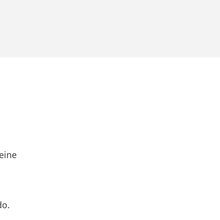
eine
do.