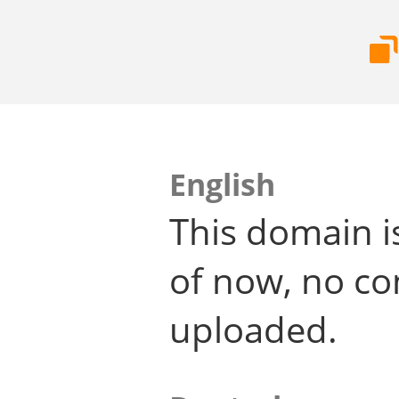
English
This domain i
of now, no co
uploaded.