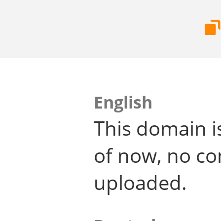
English
This domain i
of now, no co
uploaded.