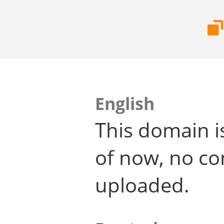
English
This domain i
of now, no co
uploaded.