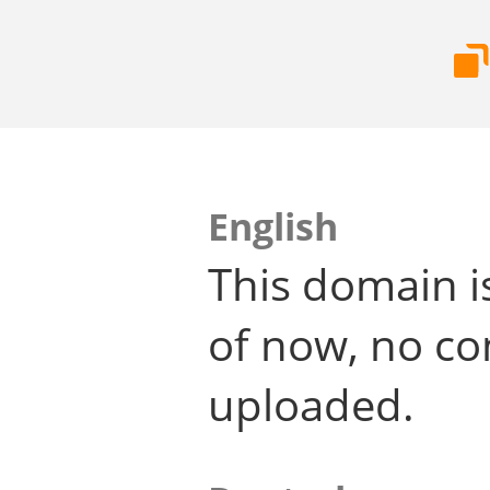
English
This domain i
of now, no co
uploaded.