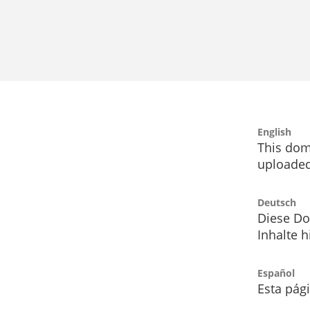
English
This dom
uploaded
Deutsch
Diese Do
Inhalte h
Español
Esta pág