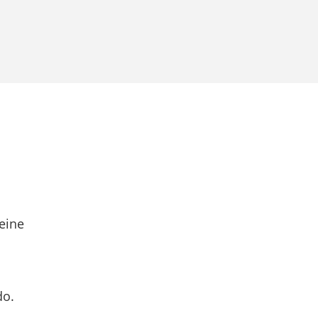
eine
do.