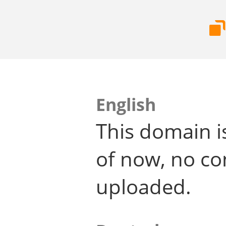
English
This domain i
of now, no co
uploaded.