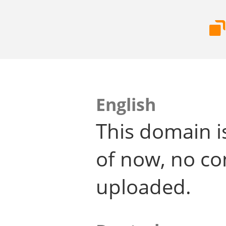
English
This domain i
of now, no co
uploaded.