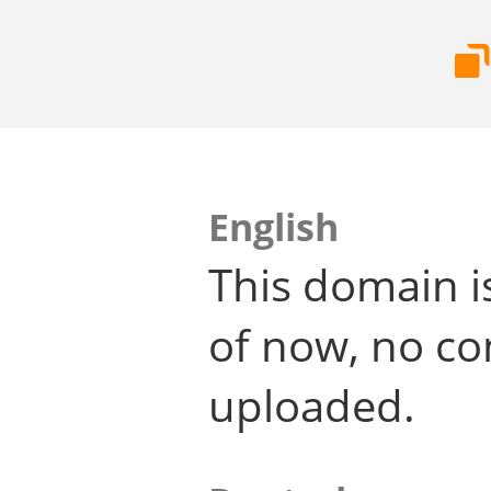
English
This domain i
of now, no co
uploaded.