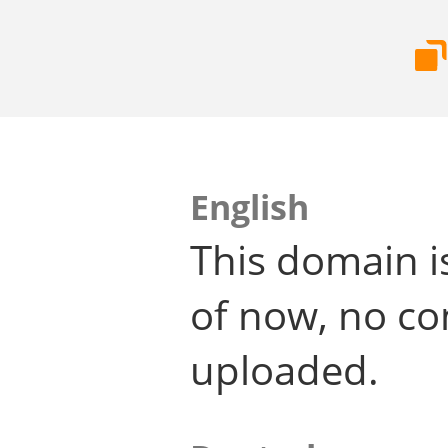
English
This domain i
of now, no co
uploaded.