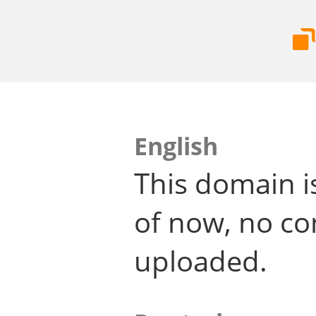
English
This domain i
of now, no co
uploaded.