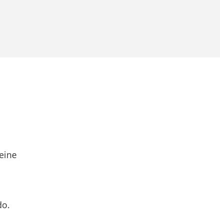
eine
do.