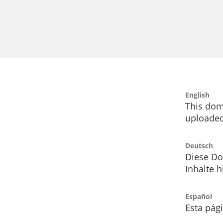
English
This dom
uploaded
Deutsch
Diese Do
Inhalte h
Español
Esta pág