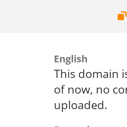
English
This domain i
of now, no co
uploaded.