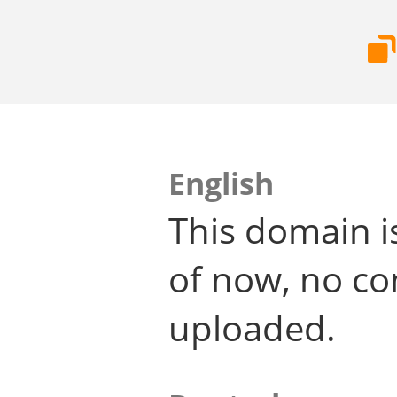
English
This domain i
of now, no co
uploaded.